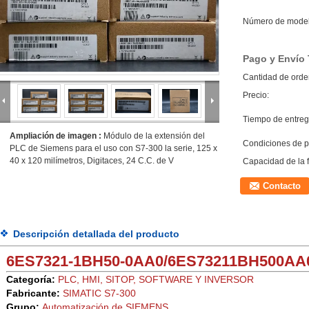
Número de model
Pago y Envío
Cantidad de orde
Precio:
Tiempo de entreg
Ampliación de imagen :
Módulo de la extensión del
Condiciones de p
PLC de Siemens para el uso con S7-300 la serie, 125 x
40 x 120 milímetros, Digitaces, 24 C.C. de V
Capacidad de la 
Contacto
Descripción detallada del producto
6ES7321-1BH50-0AA0/6ES73211BH500AA
Categoría:
PLC, HMI, SITOP, SOFTWARE Y INVERSOR
Fabricante:
SIMATIC
S7-300
Grupo:
Automatización de SIEMENS