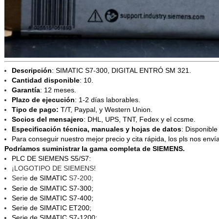
Descripción
:
SIMATIC S7-300, DIGITAL ENTRÓ SM 321.
Cantidad disponible
: 10.
Garantía
: 12 meses.
Plazo de ejecución
: 1-2 días laborables.
Tipo de pago:
T/T, Paypal, y Western Union.
Socios del mensajero
: DHL, UPS, TNT, Fedex y el ccsme.
Especificación técnica, manuales y hojas de datos
: Disponible
Para conseguir nuestro mejor precio y cita rápida, los pls nos enví
Podríamos suministrar la gama completa de
SIEMENS
.
PLC DE SIEMENS S5/S7:
¡LOGOTIPO DE SIEMENS!
Serie
de SIMATIC
S7-200;
Serie de SIMATIC S7-300;
Serie de SIMATIC S7-400;
Serie de SIMATIC ET200;
Serie de SIMATIC S7-1200;