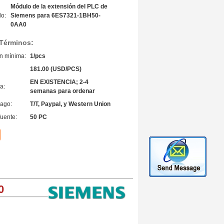
Módulo de la extensión del PLC de
o:
Siemens para 6ES7321-1BH50-
0AA0
 Términos:
n mínima:
1/pcs
181.00 (USD/PCS)
EN EXISTENCIA; 2-4
a:
semanas para ordenar
ago:
T/T, Paypal, y Western Union
fuente:
50 PC
0