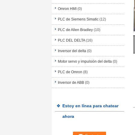
Omron HMI
(0)
PLC de Siemens Simatic
(12)
PLC de Allen Bradley
(10)
PLC DEL DELTA
(16)
Inversor del delta
(0)
Motor servo y impulsión del delta
(0)
PLC de Omron
(8)
Inversor de ABB
(0)
Estoy en línea para chatear
ahora