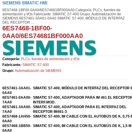
SIEMENS SIMATIC HMI
6ES7468-1BF00-0AA0/6ES74681BF000AA0 Categoría: PLCs, fuentes de
alimentación y I/Os Fabricante: SIMATIC S7-400 Grupo: Automatización de
SIEMENS 6ES7461-3AA01-0AA0 SIMATIC S7-400, MÓDULO DE INTERFAZ
DEL RECEPTOR ...
6ES7468-1BF00-
0AA0/6ES74681BF000AA0
Categoría:
PLCs, fuentes de alimentación y I/Os
Fabricante:
SIMATIC S7-400
Grupo:
Automatización de SIEMENS
6ES7461-3AA01-
SIMATIC S7-400, MÓDULO DE INTERFAZ DEL RECEPTOR I
0AA0
6ES7461-0AA00-
SIMATIC S7-400, ADAPTADOR PARA IM 461 EL RECEPTO
7AA0
INTERF.MOD.
6ES7461-3AA00-
SIMATIC S7-400, ADAPTADOR PARA EL INTERFAZ DEL
7AA0
RECEPTOR IM461-3
6ES7468-1AH50-
SIMATIC S7-400, IM CABLE CON EL AUTOBÚS DE K, 0,75 
0AA0
6ES7468-1BB50-
SIMATIC S7-400, IM CABLE CON EL AUTOBÚS DE K, 1,5 M
0AA0