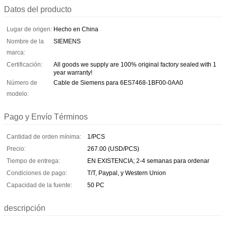
Datos del producto
Lugar de origen:
Hecho en China
Nombre de la
SIEMENS
marca:
Certificación:
All goods we supply are 100% original factory sealed with 1
year warranty!
Número de
Cable de Siemens para 6ES7468-1BF00-0AA0
modelo:
Pago y Envío Términos
Cantidad de orden mínima:
1/PCS
Precio:
267.00 (USD/PCS)
Tiempo de entrega:
EN EXISTENCIA; 2-4 semanas para ordenar
Condiciones de pago:
T/T, Paypal, y Western Union
Capacidad de la fuente:
50 PC
descripción