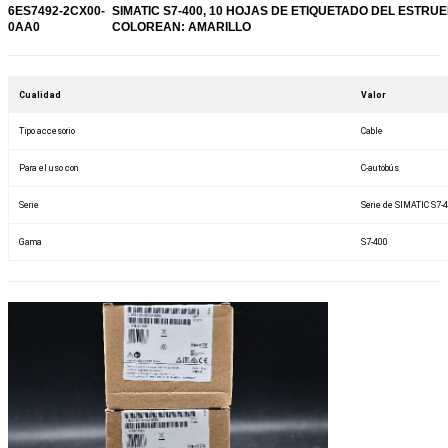
6ES7492-2CX00-
SIMATIC S7-400, 10 HOJAS DE ETIQUETADO DEL ESTRU
0AA0
COLOREAN: AMARILLO
Cualidad
Valor
Tipo accesorio
Cable
Para el uso con
C-autobús
Serie
Serie de SIMATIC S7-
Gama
S7-400