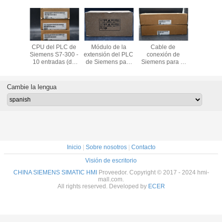
Bradley
CPU del PLC de
Módulo de la
Cable de
Bloqu
ew Plus
Siemens S7-300 -
extensión del PLC
conexión de
terminal
1P-
10 entradas (de
de Siemens para
Siemens para el
Siemens 
21D8S
Digitaces), 6
el uso con S7-300
uso con el
tipo termin
salidas (de
la serie, 40 x 125
regulador
primavera 
Digitaces),
x 120 milímetros,
modular de
uso con el
Cambie la lengua
Digitaces, para el
5 V
SIMATIC S7-300
de cana
uso con serie de
SIMATIC 
SIMATIC S7-300,
64
USB
Inicio
|
Sobre nosotros
|
Contacto
Visión de escritorio
CHINA SIEMENS SIMATIC HMI
Proveedor. Copyright © 2017 - 2024 hmi-
mall.com.
All rights reserved. Developed by
ECER