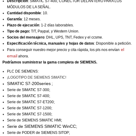
Descripción
: SIMATIC S7-400, CONECTOR DELANTERO PARA LOS
MÓDULOS DE LA SEÑAL.
Cantidad disponible
: 10.
Garantía
: 12 meses.
Plazo de ejecución
: 1-2 días laborables.
Tipo de pago:
T/T, Paypal, y Western Union.
Socios del mensajero
: DHL, UPS, TNT, Fedex y el ccsme.
Especificación técnica, manuales y hojas de datos
: Disponible a petición.
el
Para conseguir nuestro mejor precio y cita rápida, los pls nos envían
email
ahora.
Podríamos suministrar la gama completa de SIEMENS.
PLC DE SIEMENS:
¡LOGOTIPO DE SIEMENS SIMATIC!
SIMATIC S7-200series
;
Serie de SIMATIC S7-300;
Serie de SIMATIC S7-400;
Serie de SIMATIC S7-ET200;
Serie de SIMATIC S7-1200;
Serie de SIMATIC S7-1500;
Serie de SIEMENS SIMATIC HMI;
Serie
de SIEMENS SIMATIC WinCC
;
Serie de PODER de SIEMENS SITOP;