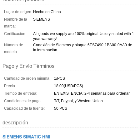
Lugar de origen:
Hecho en China
Nombre de la
SIEMENS
marca:
Certificación:
All goods we supply are 100% original factory sealed with 1
year warranty!
Número de
Conexión de Siemens y bloque 6ES7490-1BA00-0AA0 de
la terminación
modelo:
Pago y Envío Términos
Cantidad de orden mínima:
1/PCS
Precio:
18.00(USD/PCS)
Tiempo de entrega:
EN EXISTENCIA; 2-4 semanas para ordenar
Condiciones de pago:
T/T, Paypal, y Western Union
Capacidad de la fuente:
50 PCS
descripción
SIEMENS SIMATIC HMI