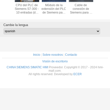
Bradley
CPU del PLC de
Módulo de la
Cable de
Bloqu
ew Plus
Siemens S7-300 -
extensión del PLC
conexión de
terminal
1P-
10 entradas (de
de Siemens para
Siemens para el
Siemens 
21D8S
Digitaces), 6
el uso con S7-300
uso con el
tipo termin
salidas (de
la serie, 40 x 125
regulador
primavera 
Digitaces),
x 120 milímetros,
modular de
uso con el
Cambie la lengua
Digitaces, para el
5 V
SIMATIC S7-300
de cana
uso con serie de
SIMATIC 
SIMATIC S7-300,
64
USB
Inicio
|
Sobre nosotros
|
Contacto
Visión de escritorio
CHINA SIEMENS SIMATIC HMI
Proveedor. Copyright © 2017 - 2024 hmi-
mall.com.
All rights reserved. Developed by
ECER