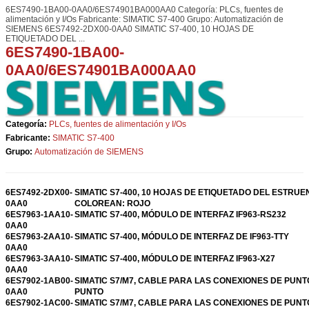
6ES7490-1BA00-0AA0/6ES74901BA000AA0 Categoría: PLCs, fuentes de
alimentación y I/Os Fabricante: SIMATIC S7-400 Grupo: Automatización de
SIEMENS 6ES7492-2DX00-0AA0 SIMATIC S7-400, 10 HOJAS DE
ETIQUETADO DEL ...
6ES7490-1BA00-
0AA0/6ES74901BA000AA0
Categoría:
PLCs, fuentes de alimentación y I/Os
Fabricante:
SIMATIC S7-400
Grupo:
Automatización de SIEMENS
6ES7492-2DX00-
SIMATIC S7-400, 10 HOJAS DE ETIQUETADO DEL ESTRUE
0AA0
COLOREAN: ROJO
6ES7963-1AA10-
SIMATIC S7-400, MÓDULO DE INTERFAZ IF963-RS232
0AA0
6ES7963-2AA10-
SIMATIC S7-400, MÓDULO DE INTERFAZ DE IF963-TTY
0AA0
6ES7963-3AA10-
SIMATIC S7-400, MÓDULO DE INTERFAZ IF963-X27
0AA0
6ES7902-1AB00-
SIMATIC S7/M7, CABLE PARA LAS CONEXIONES DE PUNT
0AA0
PUNTO
6ES7902-1AC00-
SIMATIC S7/M7, CABLE PARA LAS CONEXIONES DE PUNT