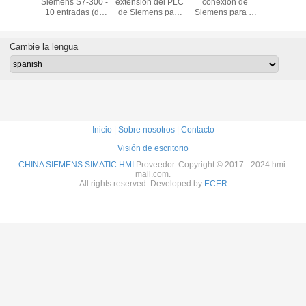
ew Plus
Siemens S7-300 -
extensión del PLC
conexión de
terminal
1P-
10 entradas (de
de Siemens para
Siemens para el
Siemens 
21D8S
Digitaces), 6
el uso con S7-300
uso con el
tipo termin
salidas (de
la serie, 40 x 125
regulador
primavera 
Digitaces),
x 120 milímetros,
modular de
uso con el
Cambie la lengua
Digitaces, para el
5 V
SIMATIC S7-300
de cana
uso con serie de
SIMATIC 
SIMATIC S7-300,
64
USB
Inicio
|
Sobre nosotros
|
Contacto
Visión de escritorio
CHINA SIEMENS SIMATIC HMI
Proveedor. Copyright © 2017 - 2024 hmi-
mall.com.
All rights reserved. Developed by
ECER