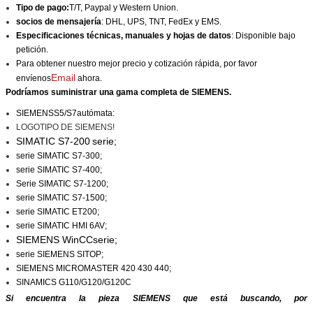
Tipo de pago:
T/T, Paypal y Western Union.
socios de mensajería
: DHL, UPS, TNT, FedEx y EMS.
Especificaciones técnicas, manuales y hojas de datos
: Disponible bajo
petición.
Para obtener nuestro mejor precio y cotización rápida, por favor
Email
envíenos
ahora.
Podríamos suministrar una gama completa de SIEMENS.
SIEMENS
S5/S7
autómata:
LOGOTIPO DE SIEMENS!
SIMATIC S7-200
serie;
serie SIMATIC S7-300;
serie SIMATIC S7-400;
Serie SIMATIC S7-1200;
serie SIMATIC S7-1500;
serie SIMATIC ET200;
serie SIMATIC HMI 6AV;
SIEMENS WinCC
serie;
serie SIEMENS SITOP;
SIEMENS MICROMASTER 420 430 440;
SINAMICS G110/G120/G120C
Si encuentra la pieza SIEMENS que está buscando, por