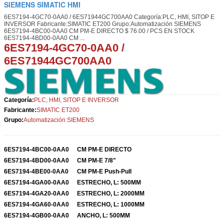
SIEMENS SIMATIC HMI
6ES7194-4GC70-0AA0 / 6ES71944GC700AA0 Categoría:PLC, HMI, SITOP E
INVERSOR Fabricante:SIMATIC ET200 Grupo:Automatización SIEMENS
6ES7194-4BC00-0AA0 CM PM-E ​​DIRECTO $ 76.00 / PCS EN STOCK
6ES7194-4BD00-0AA0 CM ...
6ES7194-4GC70-0AA0 /
6ES71944GC70
0AA0
Categoría:
PLC, HMI, SITOP E INVERSOR
Fabricante:
SIMATIC ET200
Grupo:
Automatización SIEMENS
6ES7194-4BC00-0AA0
CM PM-E ​​DIRECTO
6ES7194-4BD00-0AA0
CM PM-E ​​7/8"
6ES7194-4BE00-0AA0
CM PM-E ​​Push-Pull
6ES7194-4GA00-0AA0
ESTRECHO, L: 500MM
6ES7194-4GA20-0AA0
ESTRECHO, L: 2000MM
6ES7194-4GA60-0AA0
ESTRECHO, L: 1000MM
6ES7194-4GB00-0AA0
ANCHO, L: 500MM