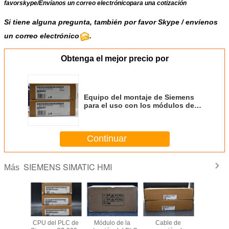
favor
skype
/
Envíanos un correo electrónico
para una cotización
Si tiene alguna pregunta, también por favor Skype / envíenos
un correo electrónico
.
Obtenga el mejor precio por
Equipo del montaje de Siemens
para el uso con los módulos de
la entrada-salida, DP de SIMATIC
Continuar
SIEMENS SIMATIC HMI
Más
Bradley
CPU del PLC de
Módulo de la
Cable de
Bloqu