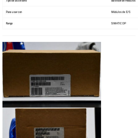
Tipo de accesorio
Bastidor de módulos
Para usar con
Módulos de E/S
Rango
SIMATIC DP