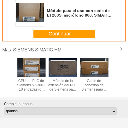
Módulo para el uso con serie de
ET200S, micrófono 800, SIMATIC
de la entrada-salida del PLC de
Siemens
Continuar
SIEMENS SIMATIC HMI
Más
Bradley
CPU del PLC de
Módulo de la
Cable de
Bloqu
ew Plus
Siemens S7-300 -
extensión del PLC
conexión de
terminal
1P-
10 entradas (de
de Siemens para
Siemens para el
Siemens 
21D8S
Digitaces), 6
el uso con S7-300
uso con el
tipo termin
salidas (de
la serie, 40 x 125
regulador
primavera 
Digitaces),
x 120 milímetros,
modular de
uso con el
Cambie la lengua
Digitaces, para el
5 V
SIMATIC S7-300
de cana
uso con serie de
SIMATIC 
SIMATIC S7-300,
64
USB