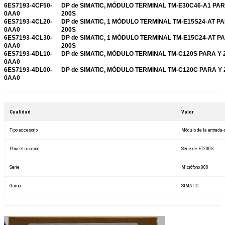
6ES7193-4CF50-
DP de SIMATIC, MÓDULO TERMINAL TM-E30C46-A1 PAR
0AA0
200S
6ES7193-4CL20-
DP de SIMATIC, 1 MÓDULO TERMINAL TM-E15S24-AT P
0AA0
200S
6ES7193-4CL30-
DP de SIMATIC, 1 MÓDULO TERMINAL TM-E15C24-AT P
0AA0
200S
6ES7193-4DL10-
DP de SIMATIC, MÓDULO TERMINAL TM-C120S PARA Y 
0AA0
6ES7193-4DL00-
DP de SIMATIC, MÓDULO TERMINAL TM-C120C PARA Y 
0AA0
Cualidad
Valor
Tipo accesorio
Módulo de la entrada-
Para el uso con
Serie de ET200S
Serie
Micrófono 800
Gama
SIMATIC