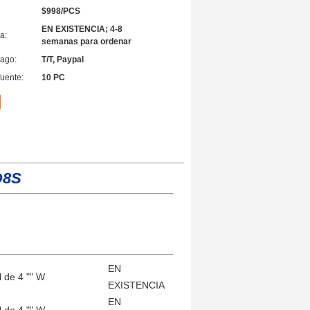
$998/PCS
EN EXISTENCIA; 4-8
a:
semanas para ordenar
ago:
T/T, Paypal
fuente:
10 PC
D8S
EN
 de 4 "" W
EXISTENCIA
EN