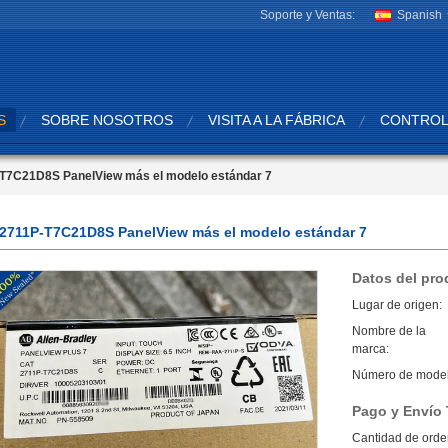
Soporte y Ventas:
Spanish
S
SOBRE NOSOTROS
VISITA A LA FÁBRICA
CONTROL
T7C21D8S PanelView más el modelo estándar 7
2711P-T7C21D8S PanelView más el modelo estándar 7
Datos del pro
Lugar de origen:
Nombre de la
marca:
Número de model
Pago y Envío
Cantidad de orde