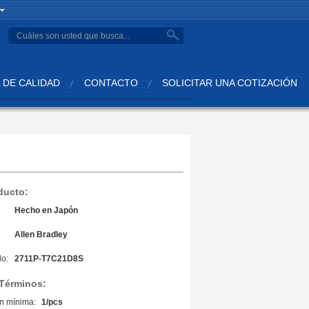
search
 DE CALIDAD
CONTACTO
SOLICITAR UNA COTIZACIÓN
ducto:
Hecho en Japón
Allen Bradley
o:
2711P-T7C21D8S
 Términos:
n mínima:
1/pcs