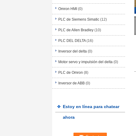
Omron HMI
(0)
PLC de Siemens Simatic
(12)
PLC de Allen Bradley
(10)
PLC DEL DELTA
(16)
Inversor del delta
(0)
Motor servo y impulsión del delta
(0)
PLC de Omron
(8)
Inversor de ABB
(0)
Estoy en línea para chatear
ahora