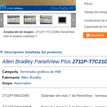
Precio:
Tiempo de entreg
Condiciones de p
Capacidad de la 
Ampliación de imagen :
2711P-T7C21D8S PanelView
Contacto
más el modelo estándar 7
Descripción detallada del producto
Allen Bradley PanelView Plus
2711P-T7C21
Categoría
:
Terminales gráficos de HMI
Fabricante
:
Allen Bradley
Grupo
:
Automation
2711PT4W21D8S
Estándar del más 7 de PanelView - terminal