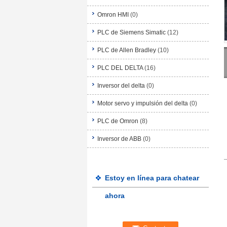
Omron HMI
(0)
PLC de Siemens Simatic
(12)
PLC de Allen Bradley
(10)
PLC DEL DELTA
(16)
Inversor del delta
(0)
Motor servo y impulsión del delta
(0)
PLC de Omron
(8)
Inversor de ABB
(0)
Estoy en línea para chatear
ahora