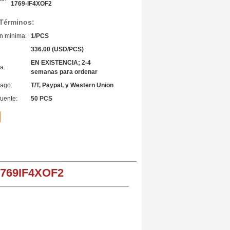
1769-IF4XOF2
 Términos:
n mínima:
1/PCS
336.00 (USD/PCS)
EN EXISTENCIA; 2-4
a:
semanas para ordenar
ago:
T/T, Paypal, y Western Union
fuente:
50 PCS
1769IF4XOF2