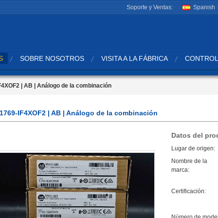
Soporte y Ventas:
Spanish
S
SOBRE NOSOTROS
VISITA A LA FÁBRICA
CONTROL
F4XOF2 | AB | Análogo de la combinación
1769-IF4XOF2 | AB | Análogo de la combinación
Datos del pro
Lugar de origen:
Nombre de la
marca:
Certificación:
Número de model