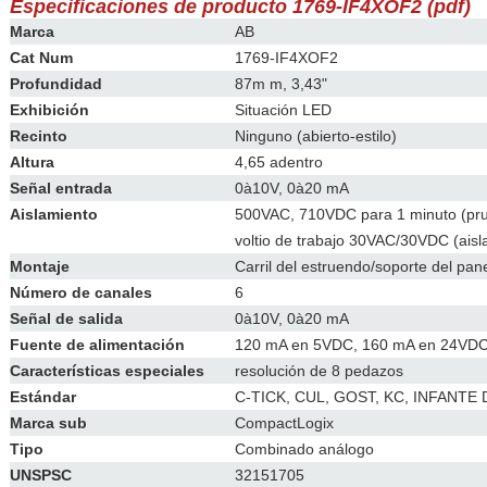
Especificaciones de producto 1769-IF4XOF2 (pdf)
Marca
AB
Cat Num
1769-IF4XOF2
Profundidad
87m m, 3,43"
Exhibición
Situación LED
Recinto
Ninguno (abierto-estilo)
Altura
4,65 adentro
Señal entrada
0à10V, 0à20 mA
Aislamiento
500VAC, 710VDC para 1 minuto (prueb
voltio de trabajo 30VAC/30VDC (aisla
Montaje
Carril del estruendo/soporte del pan
Número de canales
6
Señal de salida
0à10V, 0à20 mA
Fuente de alimentación
120 mA en 5VDC, 160 mA en 24VD
Características especiales
resolución de 8 pedazos
Estándar
C-TICK, CUL, GOST, KC, INFANTE
Marca sub
CompactLogix
Tipo
Combinado análogo
UNSPSC
32151705